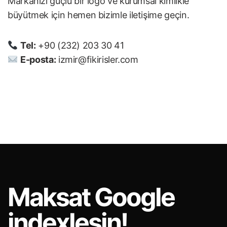
Markanızı güçlü bir logo ve kurumsal kimlikle
büyütmek için hemen bizimle iletişime geçin.
Tel:
+90 (232) 203 30 41
E-posta:
izmir@fikirisler.com
Maksat
Google
indexlesin!