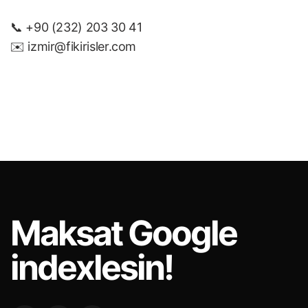
📞 +90 (232) 203 30 41
✉️
izmir@fikirisler.com
Maksat
Google
indexlesin!