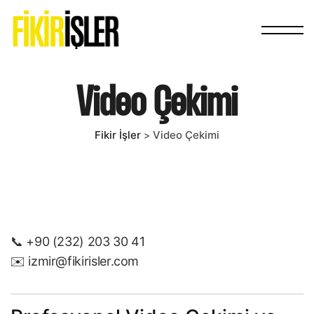
Video Çekimi
Fikir İşler
Video Çekimi
>
📞 +90 (232) 203 30 41
✉️
izmir@fikirisler.com