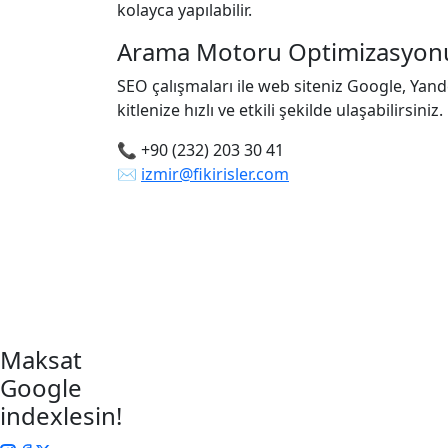
kolayca yapılabilir.
Arama Motoru Optimizasyonu
SEO çalışmaları ile web siteniz Google, Yan
kitlenize hızlı ve etkili şekilde ulaşabilirsiniz.
📞 +90 (232) 203 30 41
✉️
izmir@fikirisler.com
Maksat
Google
indexlesin!