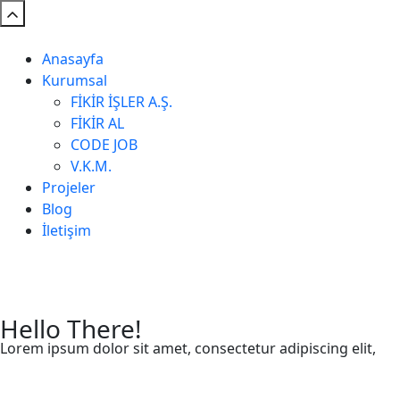
Anasayfa
Kurumsal
FİKİR İŞLER A.Ş.
FİKİR AL
CODE JOB
V.K.M.
Projeler
Blog
İletişim
Hello There!
Lorem ipsum dolor sit amet, consectetur adipiscing elit,