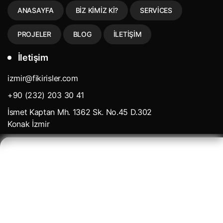
ANASAYFA
BIZ KIMIZ KI?
SERVICES
PROJELER
BLOG
İLETIŞIM
İletişim
izmir@fikirisler.com
+90 (232) 203 30 41
İsmet Kaptan Mh. 1362 Sk. No.45 D.302
Konak İzmir