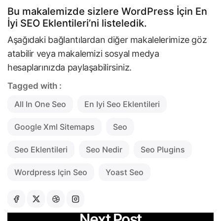
Bu makalemizde sizlere WordPress İçin En
İyi SEO Eklentileri’ni listeledik.
Aşağıdaki bağlantılardan diğer makalelerimize göz
atabilir veya makalemizi sosyal medya
hesaplarınızda paylaşabilirsiniz.
Tagged with :
All In One Seo
En Iyi Seo Eklentileri
Google Xml Sitemaps
Seo
Seo Eklentileri
Seo Nedir
Seo Plugins
Wordpress Için Seo
Yoast Seo
Next Post