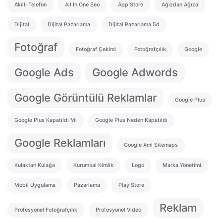
Akıllı Telefon
All In One Seo
App Store
Ağızdan Ağıza
Dijital
Dijital Pazarlama
Dijital Pazarlama 5d
Fotoğraf
Fotoğraf Çekimi
Fotoğrafçılık
Google
Google Ads
Google Adwords
Google Görüntülü Reklamlar
Google Plus
Google Plus Kapatıldı Mı
Google Plus Neden Kapatıldı
Google Reklamları
Google Xml Sitemaps
Kulaktan Kulağa
Kurumsal Kimlik
Logo
Marka Yönetimi
Mobil Uygulama
Pazarlama
Play Store
Reklam
Profesyonel Fotoğrafçılık
Profesyonel Video