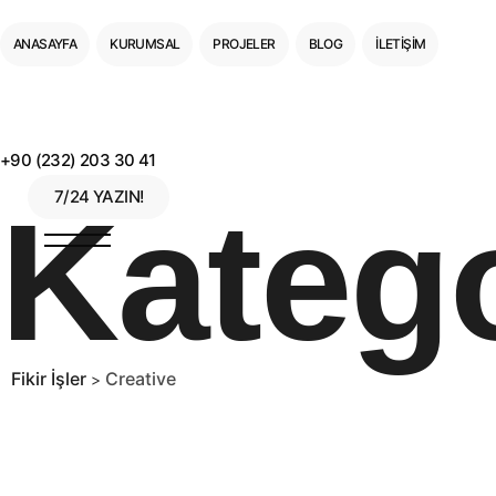
ANASAYFA
KURUMSAL
PROJELER
BLOG
İLETIŞIM
+90 (232) 203 30 41
7/24 YAZIN!
Kateg
Fikir İşler
Creative
>