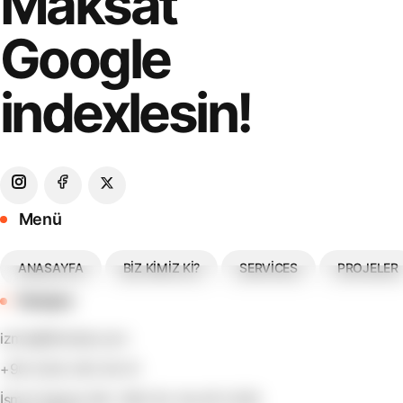
Maksat
Google
indexlesin!
Menü
ANASAYFA
BIZ KIMIZ KI?
SERVICES
PROJELER
İletişim
izmir@fikirisler.com
+90 (232) 203 30 41
İsmet Kaptan Mh. 1362 Sk. No.45 D.302