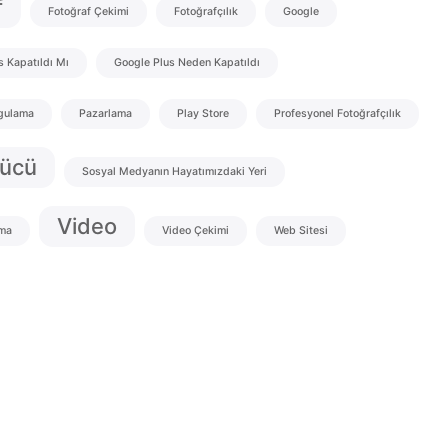
f
Fotoğraf Çekimi
Fotoğrafçılık
Google
s Kapatıldı Mı
Google Plus Neden Kapatıldı
gulama
Pazarlama
Play Store
Profesyonel Fotoğrafçılık
Gücü
Sosyal Medyanın Hayatımızdaki Yeri
Video
ma
Video Çekimi
Web Sitesi