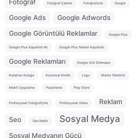
Fotoğraf
Fotoğraf Çekimi
Fotoğrafçılık
Google
Google Ads
Google Adwords
Google Görüntülü Reklamlar
Google Plus
Google Plus Kapatıldı Mı
Google Plus Neden Kapatıldı
Google Reklamları
Google Xml Sitemaps
Kulaktan Kulağa
Kurumsal Kimlik
Logo
Marka Yönetimi
Mobil Uygulama
Pazarlama
Play Store
Reklam
Profesyonel Fotoğrafçılık
Profesyonel Video
Sosyal Medya
Seo
Seo Nedir
Sosyal Medyanın Gücü