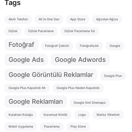
Tags
Akıllı Telefon
All In One Seo
App Store
Ağızdan Ağıza
Dijital
Dijital Pazarlama
Dijital Pazarlama 5d
Fotoğraf
Fotoğraf Çekimi
Fotoğrafçılık
Google
Google Ads
Google Adwords
Google Görüntülü Reklamlar
Google Plus
Google Plus Kapatıldı Mı
Google Plus Neden Kapatıldı
Google Reklamları
Google Xml Sitemaps
Kulaktan Kulağa
Kurumsal Kimlik
Logo
Marka Yönetimi
Mobil Uygulama
Pazarlama
Play Store