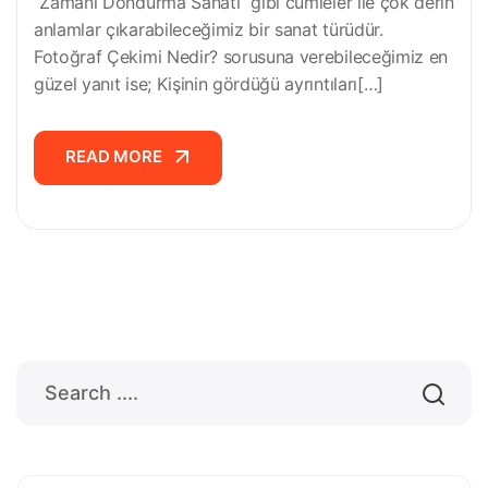
‘’Zamanı Dondurma Sanatı’’ gibi cümleler ile çok derin
anlamlar çıkarabileceğimiz bir sanat türüdür.
Fotoğraf Çekimi Nedir? sorusuna verebileceğimiz en
güzel yanıt ise; Kişinin gördüğü ayrıntıları[…]
READ MORE
READ MORE