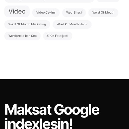
Video
Video Çekimi
Web Sitesi
Word Of Mouth
Word Of Mouth Marketing
Word Of Mouth Nedir
Wordpress Için Seo
Ürün Fotoğrafı
Maksat
Google
indexlesin!