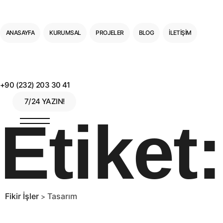
ANASAYFA
KURUMSAL
PROJELER
BLOG
İLETIŞIM
+90 (232) 203 30 41
7/24 YAZIN!
Etiket
Fikir İşler
Tasarım
>