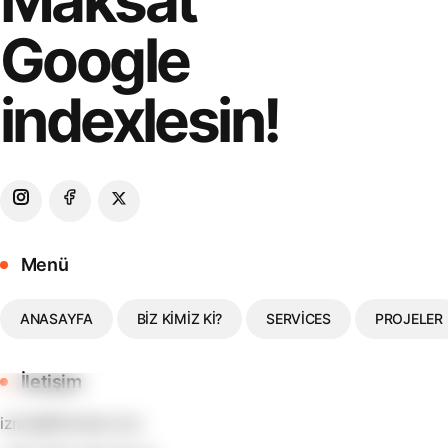
Maksat
Google
indexlesin!
Menü
ANASAYFA
BIZ KIMIZ KI?
SERVICES
PROJELER
İletişim
izmir@fikirisler.com